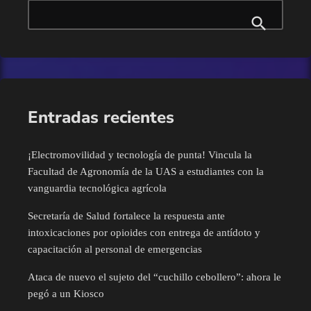
Eventos
diputadas, diputados […]
Finanzas
Guamúchil
Entradas recientes
Guasave
¡Electromovilidad y tecnología de punta! Vincula la
Internacional
Facultad de Agronomía de la UAS a estudiantes con la
vanguardia tecnológica agrícola
Juan José Rios
Secretaría de Salud fortalece la respuesta ante
intoxicaciones por opioides con entrega de antídoto y
Mazatlán
capacitación al personal de emergencias
Mocorito
Ataca de nuevo el sujeto del “cuchillo cebollero”: ahora le
pegó a un Kiosco