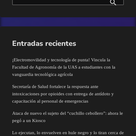
Eventos
presentada por esta Comisión. De igual […]
Finanzas
Guamúchil
Entradas recientes
Guasave
¡Electromovilidad y tecnología de punta! Vincula la
Facultad de Agronomía de la UAS a estudiantes con la
Internacional
vanguardia tecnológica agrícola
Secretaría de Salud fortalece la respuesta ante
Juan José Rios
intoxicaciones por opioides con entrega de antídoto y
capacitación al personal de emergencias
Mazatlán
Ataca de nuevo el sujeto del “cuchillo cebollero”: ahora le
Mocorito
pegó a un Kiosco
Lo ejecutan, lo envuelven en hule negro y lo tiran cerca de