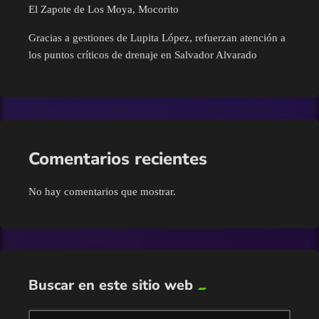
Nacional
El Zapote de Los Moya, Mocorito
Gracias a gestiones de Lupita López, refuerzan atención a
Navolato
los puntos críticos de drenaje en Salvador Alvarado
Pesca
Policíaca
Comentarios recientes
Política
No hay comentarios que mostrar.
Salud
Sin categoría
Sinaloa
Buscar en este sitio web
Tecnología