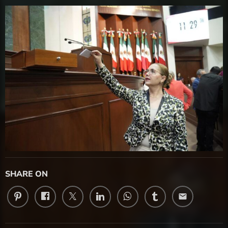
SHARE ON
email