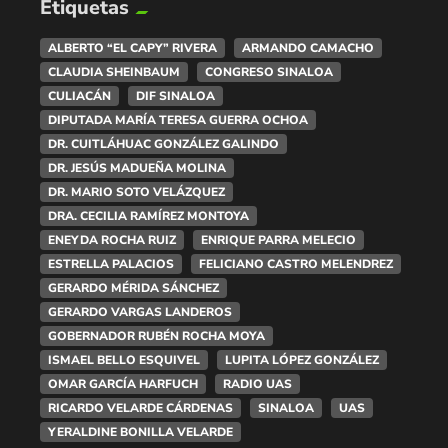
Etiquetas
ALBERTO “EL CAPY” RIVERA
ARMANDO CAMACHO
CLAUDIA SHEINBAUM
CONGRESO SINALOA
CULIACÁN
DIF SINALOA
DIPUTADA MARÍA TERESA GUERRA OCHOA
DR. CUITLÁHUAC GONZÁLEZ GALINDO
DR. JESÚS MADUEÑA MOLINA
DR. MARIO SOTO VELÁZQUEZ
DRA. CECILIA RAMÍREZ MONTOYA
ENEYDA ROCHA RUIZ
ENRIQUE PARRA MELECIO
ESTRELLA PALACIOS
FELICIANO CASTRO MELENDREZ
GERARDO MÉRIDA SÁNCHEZ
GERARDO VARGAS LANDEROS
GOBERNADOR RUBÉN ROCHA MOYA
ISMAEL BELLO ESQUIVEL
LUPITA LÓPEZ GONZÁLEZ
OMAR GARCÍA HARFUCH
RADIO UAS
RICARDO VELARDE CÁRDENAS
SINALOA
UAS
YERALDINE BONILLA VELARDE