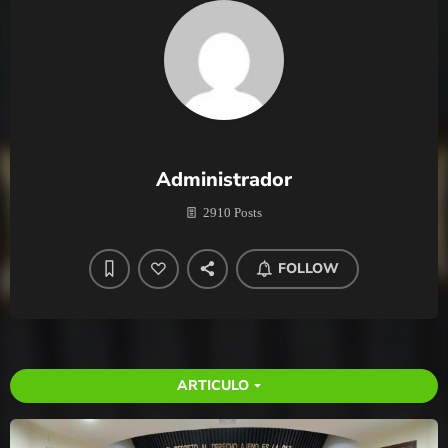
Administrador
2910 Posts
FOLLOW
ARTICULO
arrow_drop_down