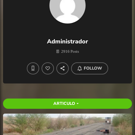
Administrador
2916 Posts
FOLLOW
ARTICULO
arrow_drop_down