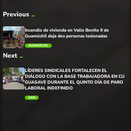
Previous
Incendio de vivienda en Valle Bonito II de
Guamúchil deja dos personas lesionadas
GUAMÚCHIL
Next
trending_flat
LÍDERES SINDICALES FORTALECEN EL
DIÁLOGO CON LA BASE TRABAJADORA EN CU
GUASAVE DURANTE EL QUINTO DÍA DE PARO
LABORAL INDEFINIDO
UAS
trending_flat