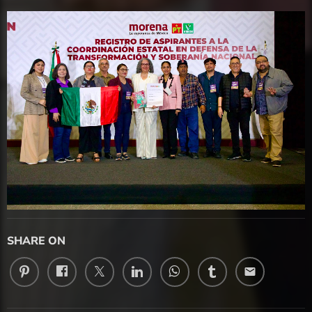
SHARE ON
email