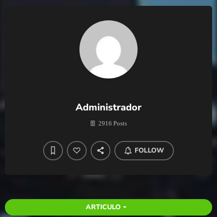
Administrador
2916 Posts
FOLLOW
ARTICULO
arrow_drop_down