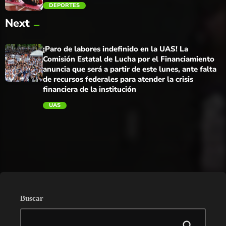
DEPORTES
Next
trending_flat
¡Paro de labores indefinido en la UAS! La
Comisión Estatal de Lucha por el Financiamiento
anuncia que será a partir de este lunes, ante falta
de recursos federales para atender la crisis
financiera de la institución
UAS
trending_flat
Buscar