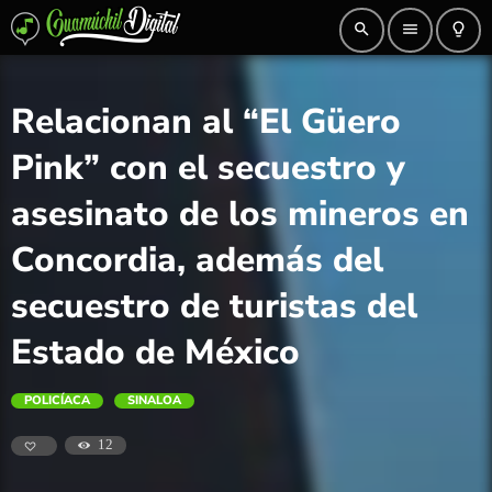
search
menu
lightbulb_outline
Relacionan al “El Güero
Pink” con el secuestro y
asesinato de los mineros en
Concordia, además del
secuestro de turistas del
Estado de México
POLICÍACA
SINALOA
12