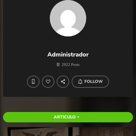
Administrador
2922 Posts
FOLLOW
ARTICULO
arrow_drop_down