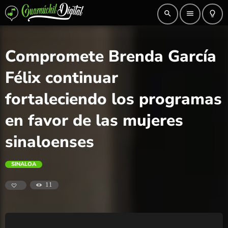
search
menu
lightbulb_outline
Compromete Brenda García
Félix continuar
fortaleciendo los programas
en favor de las mujeres
sinaloenses
SINALOA
11