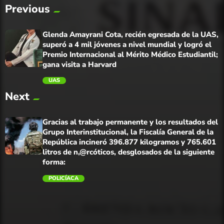
Previous
Glenda Amayrani Cota, recién egresada de la UAS,
superó a 4 mil jóvenes a nivel mundial y logró el
Premio Internacional al Mérito Médico Estudiantil;
gana visita a Harvard
UAS
Next
trending_flat
Gracias al trabajo permanente y los resultados del
Grupo Interinstitucional, la Fiscalía General de la
República incineró 396.877 kilogramos y 765.601
litros de n,@rcóticos, desglosados de la siguiente
forma:
POLICÍACA
trending_flat