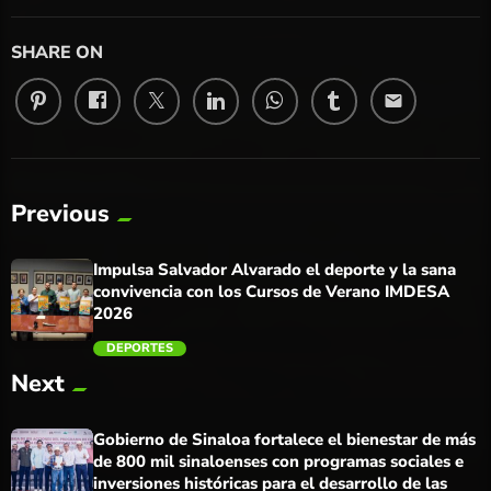
SHARE ON
email
Previous
Impulsa Salvador Alvarado el deporte y la sana
convivencia con los Cursos de Verano IMDESA
2026
DEPORTES
Next
trending_flat
Gobierno de Sinaloa fortalece el bienestar de más
de 800 mil sinaloenses con programas sociales e
inversiones históricas para el desarrollo de las