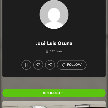
José Luis Osuna
147 Posts
FOLLOW
ARTICULO
arrow_drop_down