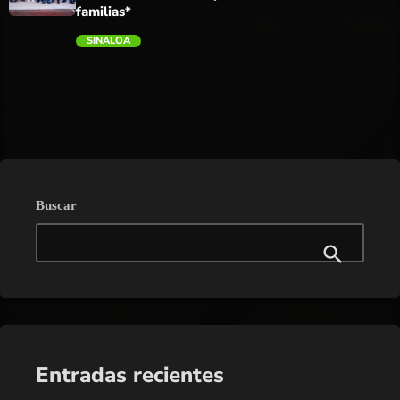
familias*
SINALOA
trending_flat
Buscar
Entradas recientes