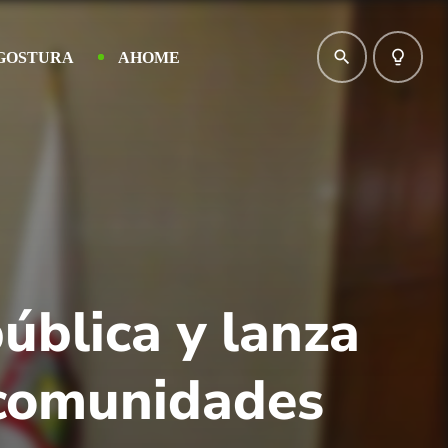
search
lightbulb_outline
GOSTURA
AHOME
ública y lanza
 comunidades