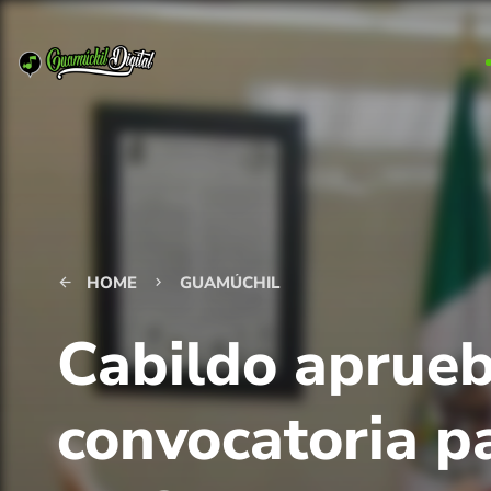
HOME
GUAMÚCHIL
arrow_back
keyboard_arrow_right
Cabildo aprueb
convocatoria p