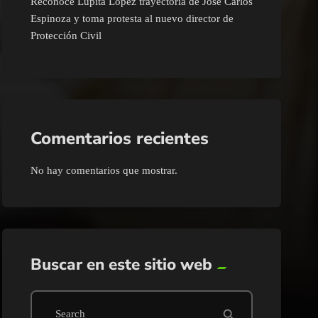
Reconoce Lupita López trayectoria de José Carlos
Espinoza y toma protesta al nuevo director de
Protección Civil
Comentarios recientes
No hay comentarios que mostrar.
Buscar en este sitio web
search
Search