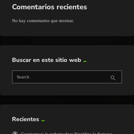
Comentarios recientes
No hay comentarios que mostrar.
Buscar en este sitio web
Search
search
Recientes
Conmemora la gobernadora Yeraldine la Semana