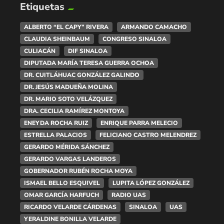
Etiquetas
ALBERTO “EL CAPY” RIVERA
ARMANDO CAMACHO
CLAUDIA SHEINBAUM
CONGRESO SINALOA
CULIACÁN
DIF SINALOA
DIPUTADA MARÍA TERESA GUERRA OCHOA
DR. CUITLÁHUAC GONZÁLEZ GALINDO
DR. JESÚS MADUEÑA MOLINA
DR. MARIO SOTO VELÁZQUEZ
DRA. CECILIA RAMÍREZ MONTOYA
ENEYDA ROCHA RUIZ
ENRIQUE PARRA MELECIO
ESTRELLA PALACIOS
FELICIANO CASTRO MELENDREZ
GERARDO MÉRIDA SÁNCHEZ
GERARDO VARGAS LANDEROS
GOBERNADOR RUBÉN ROCHA MOYA
ISMAEL BELLO ESQUIVEL
LUPITA LÓPEZ GONZÁLEZ
OMAR GARCÍA HARFUCH
RADIO UAS
RICARDO VELARDE CÁRDENAS
SINALOA
UAS
YERALDINE BONILLA VELARDE