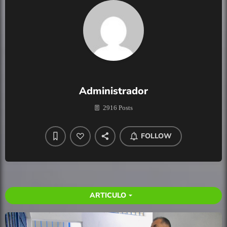
Administrador
2916 Posts
FOLLOW
ARTICULO
arrow_drop_down