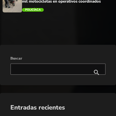
mil motocicletas en operativos coordinados
POLICÍACA
trending_flat
Buscar
Entradas recientes