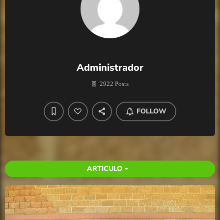
Administrador
2922 Posts
FOLLOW
ARTICULO
arrow_drop_down