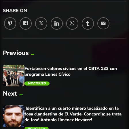
SHARE ON
email
Previous
Fortalecen valores cívicos en el CBTA 133 con
programa Lunes Cívico
MOCORITO
Next
trending_flat
¡Identifican a un cuarto minero localizado en la
fosa clandestina de El Verde, Concordia: se trata
de José Antonio Jiménez Nevárez!
POLICÍACA