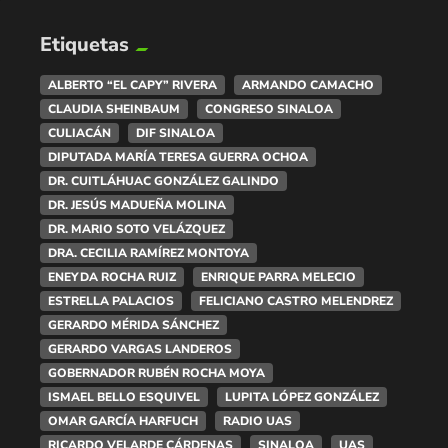
Etiquetas
ALBERTO “EL CAPY” RIVERA
ARMANDO CAMACHO
CLAUDIA SHEINBAUM
CONGRESO SINALOA
CULIACÁN
DIF SINALOA
DIPUTADA MARÍA TERESA GUERRA OCHOA
DR. CUITLÁHUAC GONZÁLEZ GALINDO
DR. JESÚS MADUEÑA MOLINA
DR. MARIO SOTO VELÁZQUEZ
DRA. CECILIA RAMÍREZ MONTOYA
ENEYDA ROCHA RUIZ
ENRIQUE PARRA MELECIO
ESTRELLA PALACIOS
FELICIANO CASTRO MELENDREZ
GERARDO MÉRIDA SÁNCHEZ
GERARDO VARGAS LANDEROS
GOBERNADOR RUBÉN ROCHA MOYA
ISMAEL BELLO ESQUIVEL
LUPITA LÓPEZ GONZÁLEZ
OMAR GARCÍA HARFUCH
RADIO UAS
RICARDO VELARDE CÁRDENAS
SINALOA
UAS