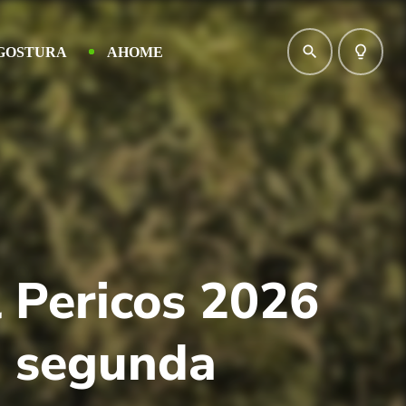
search
lightbulb_outline
GOSTURA
AHOME
 Pericos 2026
u segunda