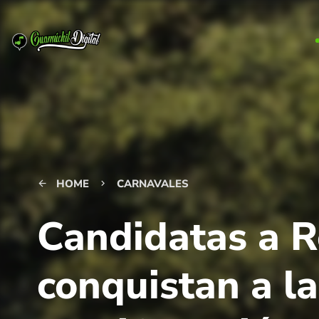
HOME
CARNAVALES
arrow_back
keyboard_arrow_right
Candidatas a R
conquistan a l