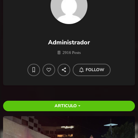
Administrador
2916 Posts
FOLLOW
ARTICULO
arrow_drop_down