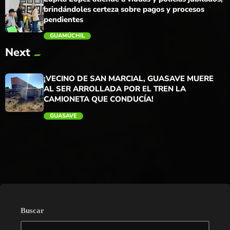
brindándoles certeza sobre pagos y procesos
pendientes
GUAMÚCHIL
Next
trending_flat
¡VECINO DE SAN MARCIAL, GUASAVE MUERE
AL SER ARROLLADA POR EL TREN LA
CAMIONETA QUE CONDUCÍA!
GUASAVE
trending_flat
Buscar