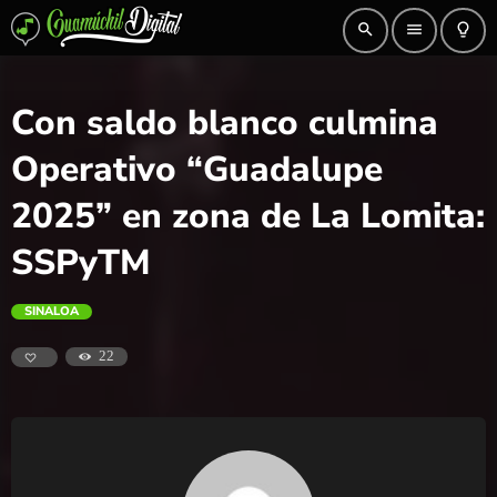
search
menu
lightbulb_outline
Con saldo blanco culmina
Operativo “Guadalupe
2025” en zona de La Lomita:
SSPyTM
SINALOA
22