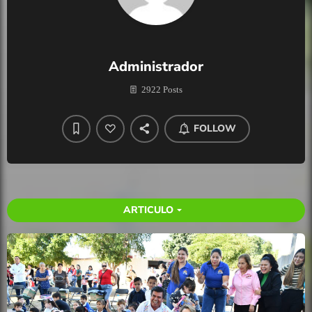
Administrador
2922 Posts
FOLLOW
ARTICULO
arrow_drop_down