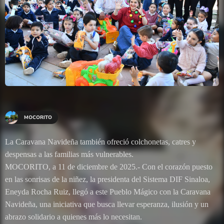
MOCORITO
La Caravana Navideña también ofreció colchonetas, catres y
despensas a las familias más vulnerables.
MOCORITO, a 11 de diciembre de 2025.- Con el corazón puesto
en las sonrisas de la niñez, la presidenta del Sistema DIF Sinaloa,
Eneyda Rocha Ruiz, llegó a este Pueblo Mágico con la Caravana
Navideña, una iniciativa que busca llevar esperanza, ilusión y un
abrazo solidario a quienes más lo necesitan.