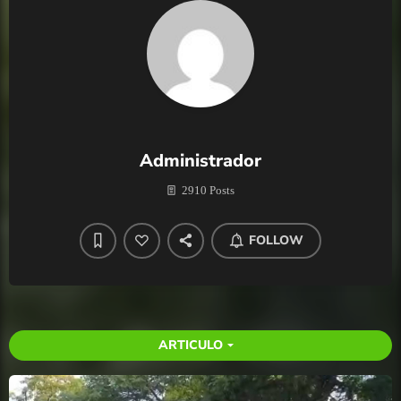
Administrador
2910 Posts
FOLLOW
ARTICULO
arrow_drop_down