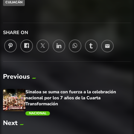
CULIACÁN
SHARE ON
email
Previous
Sinaloa se suma con fuerza a la celebración
nacional por los 7 años de la Cuarta
Transformación
NACIONAL
Next
trending_flat