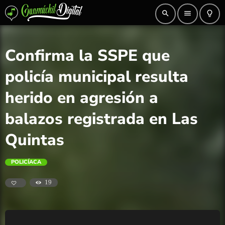
search
menu
lightbulb_outline
Confirma la SSPE que
policía municipal resulta
herido en agresión a
balazos registrada en Las
Quintas
POLICÍACA
19