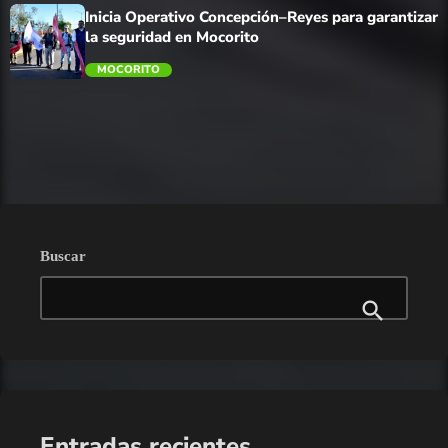
Inicia Operativo Concepción–Reyes para garantizar
la seguridad en Mocorito
MOCORITO
trending_flat
Buscar
Entradas recientes