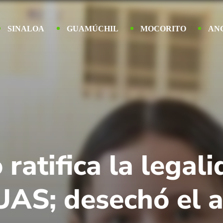
SINALOA
GUAMÚCHIL
MOCORITO
AN
 ratifica la legal
 UAS; desechó el