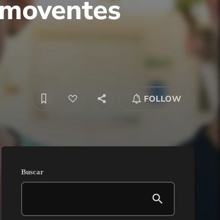
omoventes
FOLLOW
Buscar