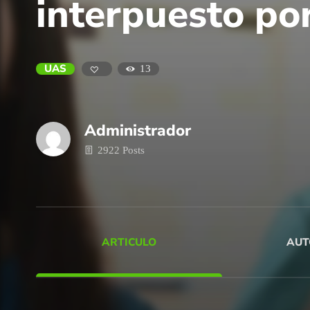
interpuesto po
UAS
13
Administrador
2922 Posts
ARTICULO
AUT