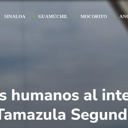
SINALOA
GUAMÚCHIL
MOCORITO
AN
os humanos al int
 Tamazula Segun