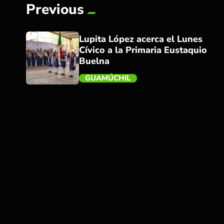
Previous
Lupita López acerca el Lunes
Cívico a la Primaria Eustaquio
Buelna
GUAMÚCHIL
trending_flat