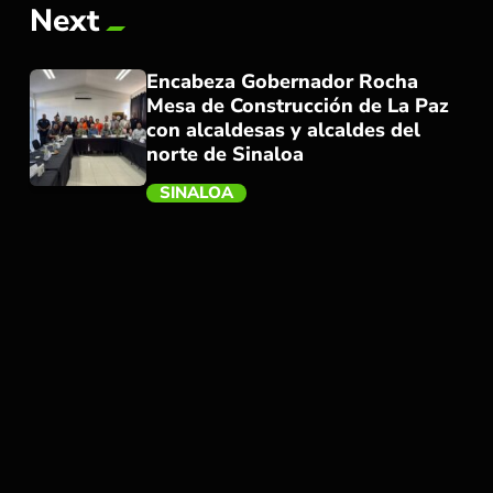
Next
Encabeza Gobernador Rocha
Mesa de Construcción de La Paz
con alcaldesas y alcaldes del
norte de Sinaloa
SINALOA
trending_flat