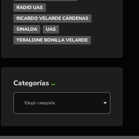
RADIO UAS
RICARDO VELARDE CÁRDENAS
SINALOA
UAS
YERALDINE BONILLA VELARDE
Categorías