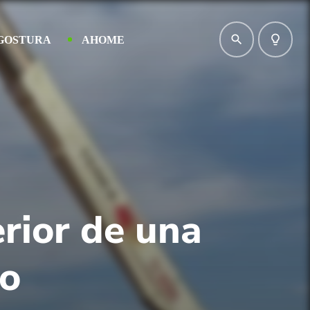
search
lightbulb_outline
GOSTURA
AHOME
erior de una
do