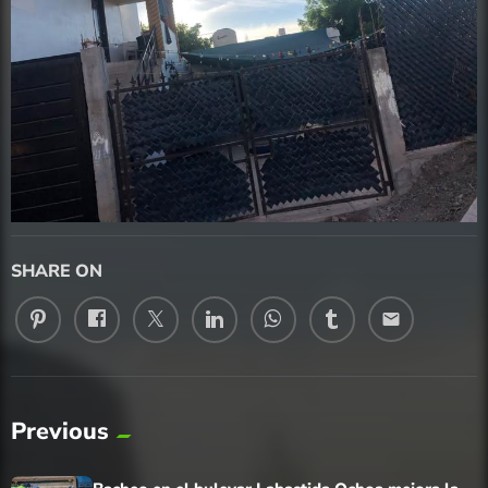
SHARE ON
email
Previous