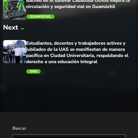
Bacheo en el bulevar Labastida Ochoa mejora la
circulación y seguridad vial en Guamúchil
GUAMÚCHIL
Next
trending_flat
Estudiantes, docentes y trabajadores activos y
jubilados de la UAS se manifiestan de manera
pacífica en Ciudad Universitaria, respaldando el
derecho a una educación Integral
UAS
trending_flat
Buscar