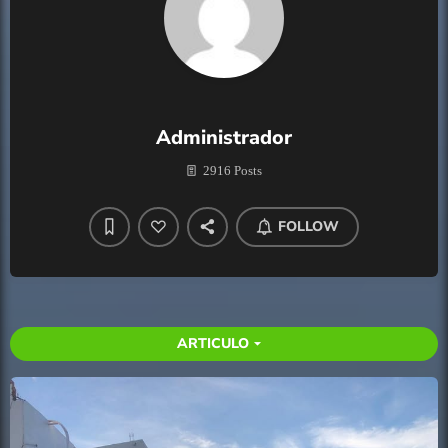
Administrador
2916 Posts
FOLLOW
ARTICULO
arrow_drop_down