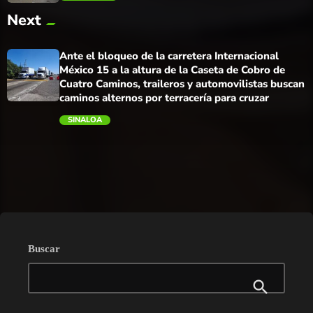
Next
trending_flat
Ante el bloqueo de la carretera Internacional
México 15 a la altura de la Caseta de Cobro de
Cuatro Caminos, traileros y automovilistas buscan
caminos alternos por terracería para cruzar
SINALOA
trending_flat
Buscar