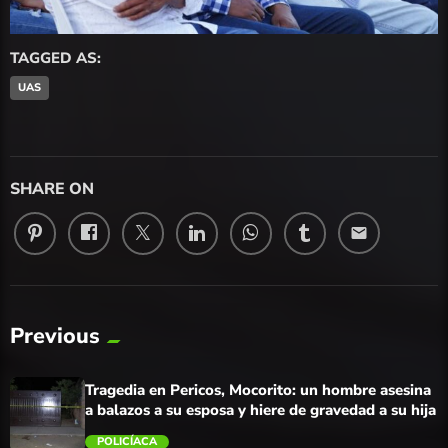
TAGGED AS:
UAS
SHARE ON
email
Previous
Tragedia en Pericos, Mocorito: un hombre asesina
a balazos a su esposa y hiere de gravedad a su hija
POLICÍACA