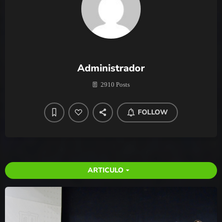
Administrador
2910 Posts
FOLLOW
ARTICULO
arrow_drop_down