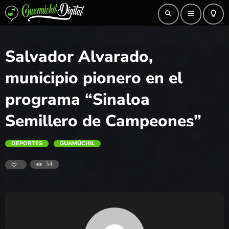
search
menu
lightbulb_outline
Salvador Alvarado,
municipio pionero en el
programa “Sinaloa
Semillero de Campeones”
DEPORTES
GUAMÚCHIL
34