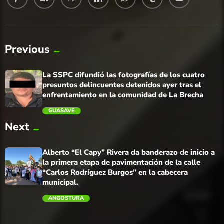
Previous
La SSPC difundió las fotografías de los cuatro
presuntos delincuentes detenidos ayer tras el
enfrentamiento en la comunidad de La Brecha
GUASAVE
Next
trending_flat
Alberto “El Capy” Rivera da banderazo de inicio a
la primera etapa de pavimentación de la calle
“Carlos Rodríguez Burgos” en la cabecera
municipal.
ANGOSTURA
trending_flat