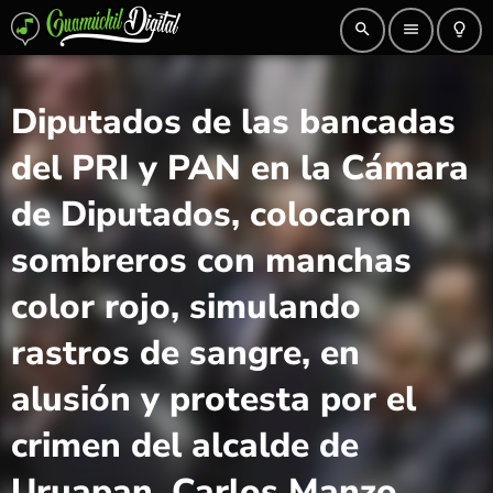
search
menu
lightbulb_outline
Diputados de las bancadas
del PRI y PAN en la Cámara
de Diputados, colocaron
sombreros con manchas
color rojo, simulando
rastros de sangre, en
alusión y protesta por el
crimen del alcalde de
Uruapan, Carlos Manzo