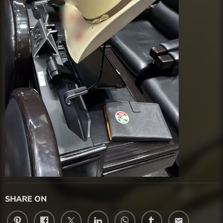
SHARE ON
email