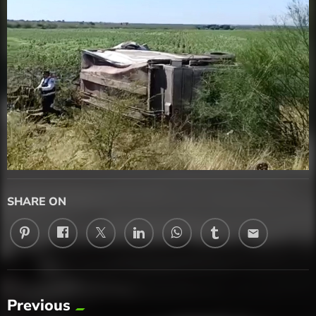
SHARE ON
email
Previous