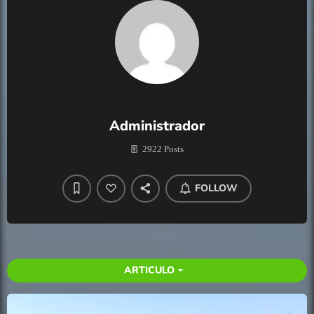
Administrador
2922 Posts
FOLLOW
ARTICULO
arrow_drop_down