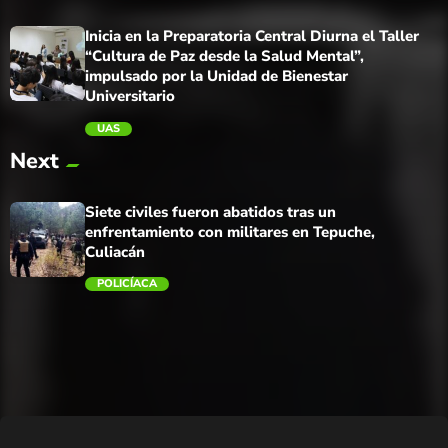
Inicia en la Preparatoria Central Diurna el Taller
“Cultura de Paz desde la Salud Mental”,
impulsado por la Unidad de Bienestar
Universitario
UAS
Next
trending_flat
Siete civiles fueron abatidos tras un
enfrentamiento con militares en Tepuche,
Culiacán
POLICÍACA
trending_flat