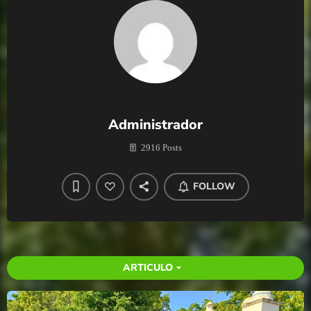
Administrador
2916 Posts
FOLLOW
ARTICULO
arrow_drop_down