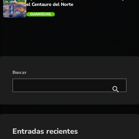
el Centauro del Norte
GUAMÚCHIL
trending_flat
Buscar
Entradas recientes