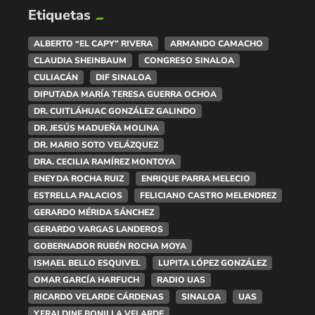
Etiquetas
ALBERTO “EL CAPY” RIVERA
ARMANDO CAMACHO
CLAUDIA SHEINBAUM
CONGRESO SINALOA
CULIACÁN
DIF SINALOA
DIPUTADA MARÍA TERESA GUERRA OCHOA
DR. CUITLÁHUAC GONZÁLEZ GALINDO
DR. JESÚS MADUEÑA MOLINA
DR. MARIO SOTO VELÁZQUEZ
DRA. CECILIA RAMÍREZ MONTOYA
ENEYDA ROCHA RUIZ
ENRIQUE PARRA MELECIO
ESTRELLA PALACIOS
FELICIANO CASTRO MELENDREZ
GERARDO MÉRIDA SÁNCHEZ
GERARDO VARGAS LANDEROS
GOBERNADOR RUBÉN ROCHA MOYA
ISMAEL BELLO ESQUIVEL
LUPITA LÓPEZ GONZÁLEZ
OMAR GARCÍA HARFUCH
RADIO UAS
RICARDO VELARDE CÁRDENAS
SINALOA
UAS
YERALDINE BONILLA VELARDE