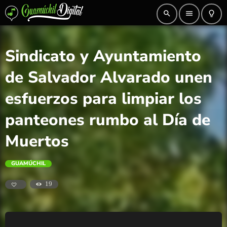
search
menu
lightbulb_outline
Sindicato y Ayuntamiento
de Salvador Alvarado unen
esfuerzos para limpiar los
panteones rumbo al Día de
Muertos
GUAMÚCHIL
19