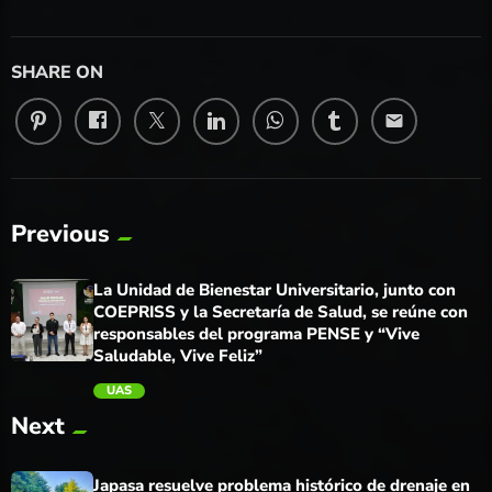
SHARE ON
email
Previous
La Unidad de Bienestar Universitario, junto con
COEPRISS y la Secretaría de Salud, se reúne con
responsables del programa PENSE y “Vive
Saludable, Vive Feliz”
UAS
Next
trending_flat
Japasa resuelve problema histórico de drenaje en