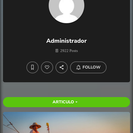
Administrador
2922 Posts
FOLLOW
ARTICULO
arrow_drop_down