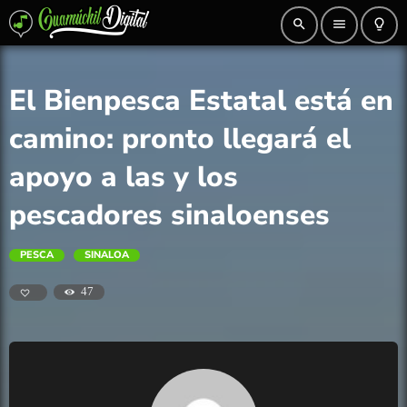
search
menu
lightbulb_outline
El Bienpesca Estatal está en
camino: pronto llegará el
apoyo a las y los
pescadores sinaloenses
PESCA
SINALOA
47