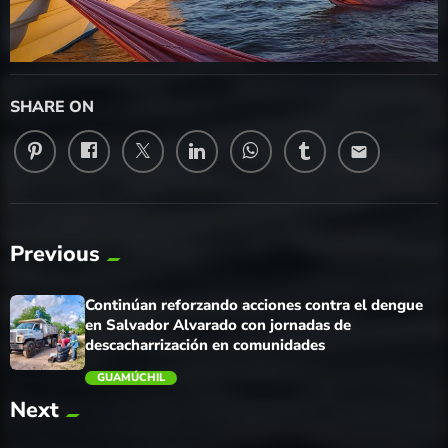
SHARE ON
email
Previous
Continúan reforzando acciones contra el dengue
en Salvador Alvarado con jornadas de
descacharrización en comunidades
GUAMÚCHIL
Next
trending_flat