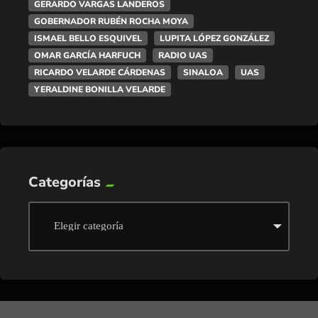
GERARDO VARGAS LANDEROS
GOBERNADOR RUBÉN ROCHA MOYA
ISMAEL BELLO ESQUIVEL
LUPITA LÓPEZ GONZÁLEZ
OMAR GARCÍA HARFUCH
RADIO UAS
RICARDO VELARDE CÁRDENAS
SINALOA
UAS
YERALDINE BONILLA VELARDE
Categorías