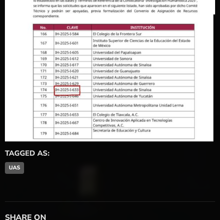
TAGGED AS:
UAS
SHARE ON