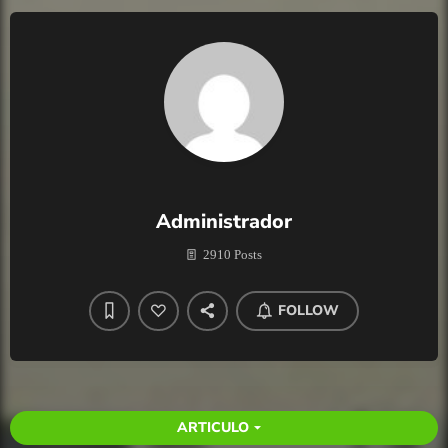
Administrador
2910 Posts
FOLLOW
ARTICULO
arrow_drop_down