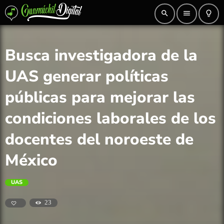
search
menu
lightbulb_outline
Busca investigadora de la
UAS generar políticas
públicas para mejorar las
condiciones laborales de los
docentes del noroeste de
México
UAS
23