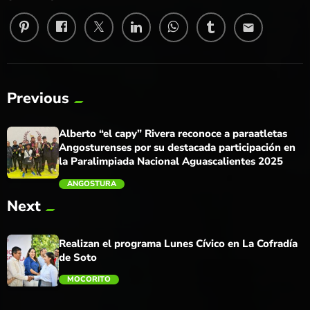
email
Previous
Alberto “el capy” Rivera reconoce a paraatletas
Angosturenses por su destacada participación en
la Paralimpiada Nacional Aguascalientes 2025
ANGOSTURA
Next
trending_flat
Realizan el programa Lunes Cívico en La Cofradía
de Soto
MOCORITO