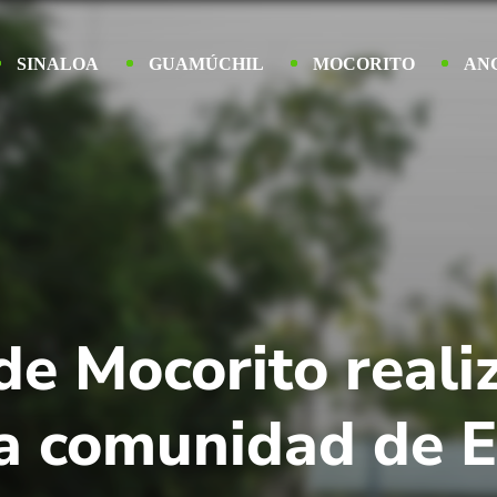
SINALOA
GUAMÚCHIL
MOCORITO
AN
e Mocorito reali
la comunidad de E