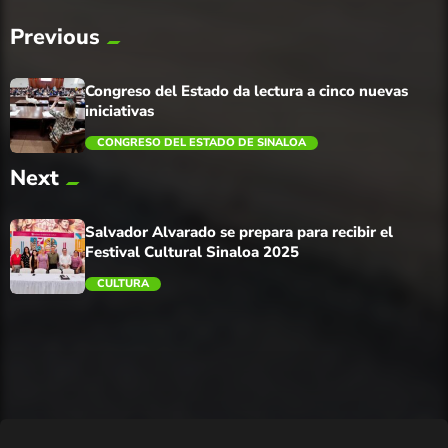
Previous
Congreso del Estado da lectura a cinco nuevas
iniciativas
CONGRESO DEL ESTADO DE SINALOA
Next
trending_flat
Salvador Alvarado se prepara para recibir el
Festival Cultural Sinaloa 2025
CULTURA
trending_flat