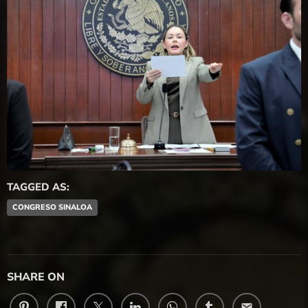
TAGGED AS:
CONGRESO SINALOA
SHARE ON
email