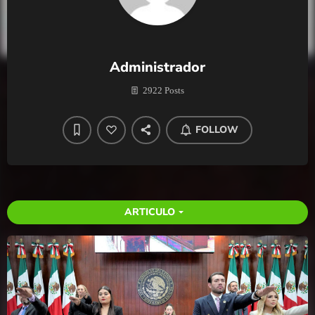
Administrador
2922 Posts
FOLLOW
ARTICULO
arrow_drop_down