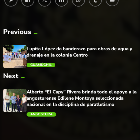
Previous
Lupita López da banderazo para obras de agua y
drenaje en la colonia Centro
GUAMÚCHIL
Next
trending_flat
Alberto “El Capy” Rivera brinda todo el apoyo a la
angosturense Edilene Montoya seleccionada
nacional en la disciplina de paratletismo
ANGOSTURA
trending_flat