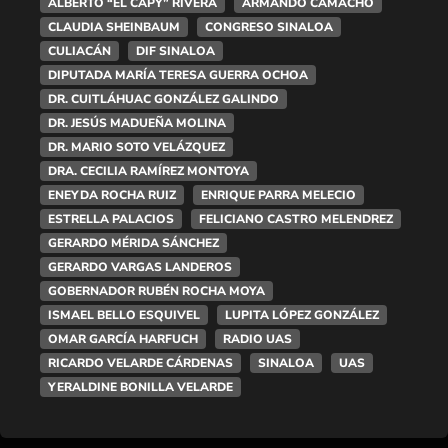
ALBERTO “EL CAPY” RIVERA
ARMANDO CAMACHO
CLAUDIA SHEINBAUM
CONGRESO SINALOA
CULIACÁN
DIF SINALOA
DIPUTADA MARÍA TERESA GUERRA OCHOA
DR. CUITLÁHUAC GONZÁLEZ GALINDO
DR. JESÚS MADUEÑA MOLINA
DR. MARIO SOTO VELÁZQUEZ
DRA. CECILIA RAMÍREZ MONTOYA
ENEYDA ROCHA RUIZ
ENRIQUE PARRA MELECIO
ESTRELLA PALACIOS
FELICIANO CASTRO MELENDREZ
GERARDO MÉRIDA SÁNCHEZ
GERARDO VARGAS LANDEROS
GOBERNADOR RUBÉN ROCHA MOYA
ISMAEL BELLO ESQUIVEL
LUPITA LÓPEZ GONZÁLEZ
OMAR GARCÍA HARFUCH
RADIO UAS
RICARDO VELARDE CÁRDENAS
SINALOA
UAS
YERALDINE BONILLA VELARDE