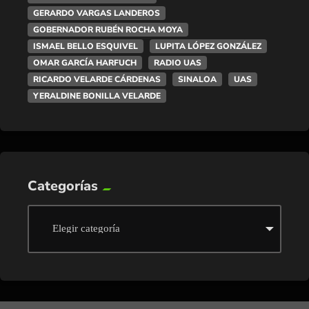
GERARDO VARGAS LANDEROS
GOBERNADOR RUBÉN ROCHA MOYA
ISMAEL BELLO ESQUIVEL
LUPITA LÓPEZ GONZÁLEZ
OMAR GARCÍA HARFUCH
RADIO UAS
RICARDO VELARDE CÁRDENAS
SINALOA
UAS
YERALDINE BONILLA VELARDE
Categorías