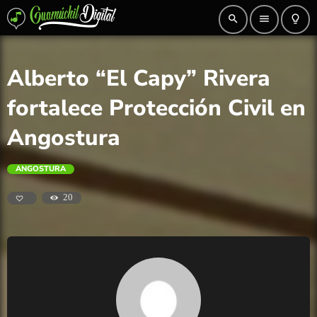
search
menu
lightbulb_outline
Alberto “El Capy” Rivera
fortalece Protección Civil en
Angostura
ANGOSTURA
20