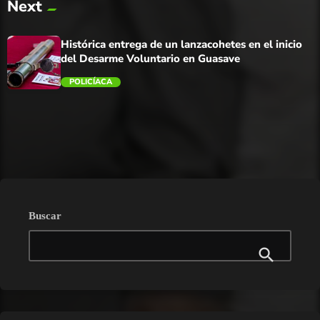
Next
trending_flat
Histórica entrega de un lanzacohetes en el inicio
del Desarme Voluntario en Guasave
POLICÍACA
trending_flat
Buscar