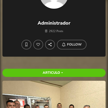
Administrador
2922 Posts
FOLLOW
ARTICULO
arrow_drop_down