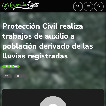
search
menu
lightbulb_outline
Protección Civil realiza
trabajos de auxilio a
población derivado de las
lluvias registradas
SINALOA
38