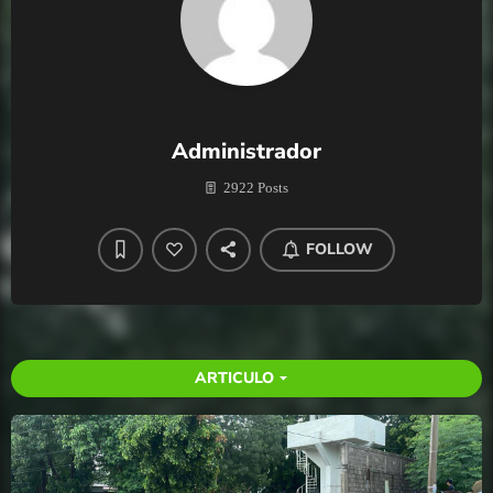
Administrador
2922 Posts
FOLLOW
ARTICULO
arrow_drop_down