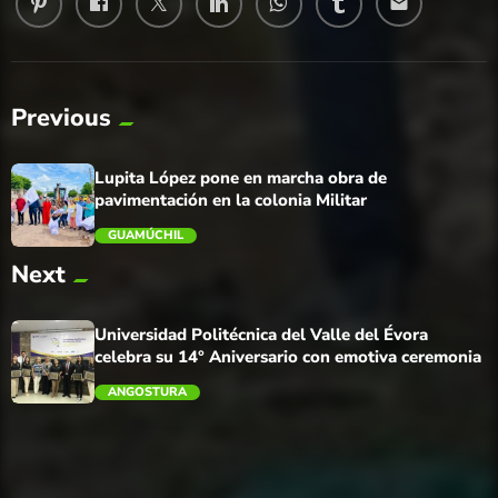
email
Previous
Lupita López pone en marcha obra de
pavimentación en la colonia Militar
GUAMÚCHIL
Next
trending_flat
Universidad Politécnica del Valle del Évora
celebra su 14° Aniversario con emotiva ceremonia
ANGOSTURA
trending_flat