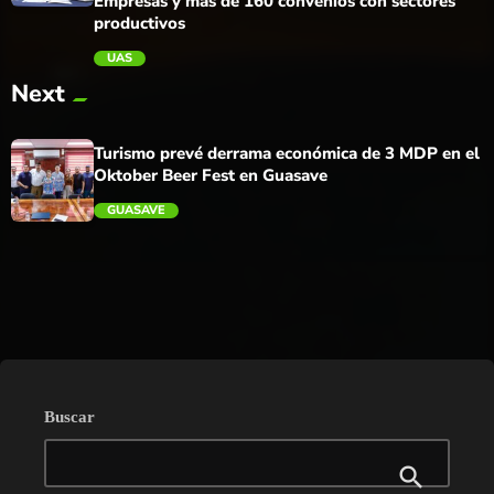
Empresas y más de 160 convenios con sectores
productivos
UAS
trending_flat
Next
Turismo prevé derrama económica de 3 MDP en el
Oktober Beer Fest en Guasave
GUASAVE
trending_flat
Buscar