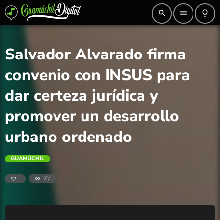
search
menu
lightbulb_outline
Salvador Alvarado firma
convenio con INSUS para
dar certeza jurídica y
promover un desarrollo
urbano ordenado
GUAMÚCHIL
27