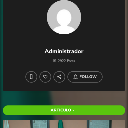
Administrador
2922 Posts
FOLLOW
ARTICULO
arrow_drop_down