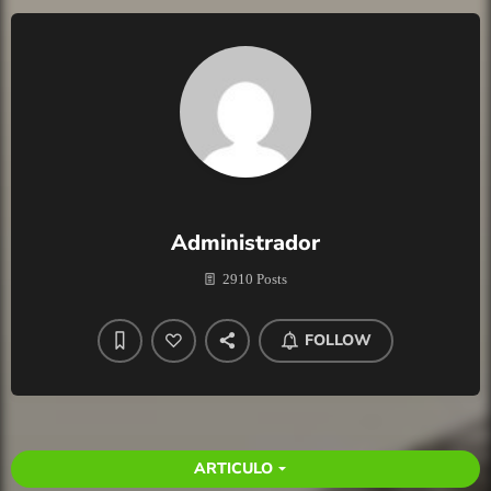
Administrador
2910 Posts
FOLLOW
ARTICULO
arrow_drop_down