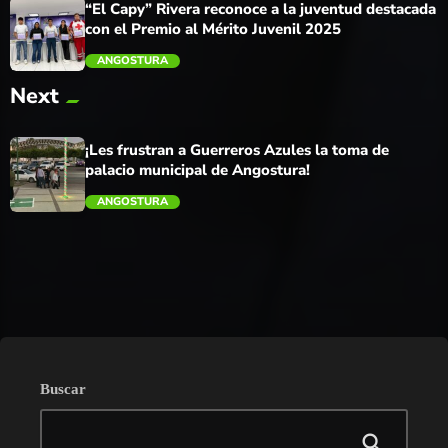
“El Capy” Rivera reconoce a la juventud destacada
con el Premio al Mérito Juvenil 2025
ANGOSTURA
Next
trending_flat
¡Les frustran a Guerreros Azules la toma de
palacio municipal de Angostura!
ANGOSTURA
trending_flat
Buscar