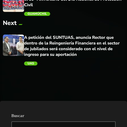
Civil
GUAMÚCHIL
Next
trending_flat
A petición del SUNTUAS, anuncia Rector que
dentro de la Reingeniería Financiera en el sector
de jubilados será considerado con el nivel de
ingreso para su aportación
UAS
trending_flat
Buscar