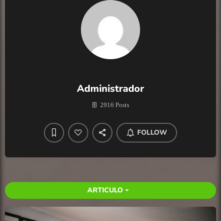
Administrador
2916 Posts
FOLLOW
ARTICULO
arrow_drop_down