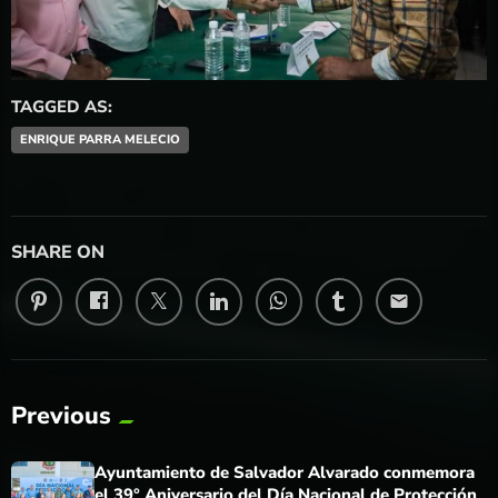
TAGGED AS:
ENRIQUE PARRA MELECIO
SHARE ON
email
Previous
Ayuntamiento de Salvador Alvarado conmemora
el 39° Aniversario del Día Nacional de Protección