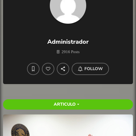
Administrador
2916 Posts
FOLLOW
ARTICULO
arrow_drop_down