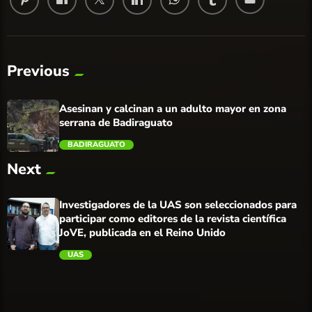
Previous
Asesinan y calcinan a un adulto mayor en zona
serrana de Badiraguato
BADIRAGUATO
Next
trending_flat
Investigadores de la UAS son seleccionados para
participar como editores de la revista científica
JoVE, publicada en el Reino Unido
UAS
trending_flat