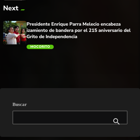
Next
trending_flat
Presidente Enrique Parra Melecio encabeza
izamiento de bandera por el 215 aniversario del
Grito de Independencia
MOCORITO
trending_flat
Buscar