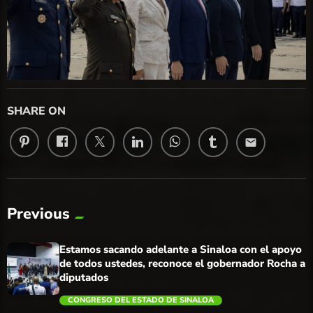
SHARE ON
email
Previous
Estamos sacando adelante a Sinaloa con el apoyo
de todos ustedes, reconoce el gobernador Rocha a
diputados
CONGRESO DEL ESTADO DE SINALOA