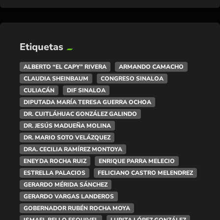
Etiquetas
ALBERTO “EL CAPY” RIVERA
ARMANDO CAMACHO
CLAUDIA SHEINBAUM
CONGRESO SINALOA
CULIACÁN
DIF SINALOA
DIPUTADA MARÍA TERESA GUERRA OCHOA
DR. CUITLÁHUAC GONZÁLEZ GALINDO
DR. JESÚS MADUEÑA MOLINA
DR. MARIO SOTO VELÁZQUEZ
DRA. CECILIA RAMÍREZ MONTOYA
ENEYDA ROCHA RUIZ
ENRIQUE PARRA MELECIO
ESTRELLA PALACIOS
FELICIANO CASTRO MELENDREZ
GERARDO MÉRIDA SÁNCHEZ
GERARDO VARGAS LANDEROS
GOBERNADOR RUBÉN ROCHA MOYA
ISMAEL BELLO ESQUIVEL
LUPITA LÓPEZ GONZÁLEZ