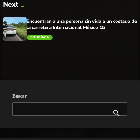
Next
trending_flat
Encuentran a una persona sin vida a un costado de
la carretera Internacional México 15
POLICÍACA
trending_flat
Buscar