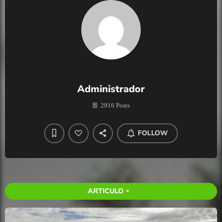
Administrador
2916 Posts
FOLLOW
ARTICULO
arrow_drop_down