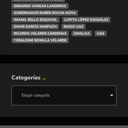
GERARDO VARGAS LANDEROS
GOBERNADOR RUBÉN ROCHA MOYA
ISMAEL BELLO ESQUIVEL
LUPITA LÓPEZ GONZÁLEZ
OMAR GARCÍA HARFUCH
RADIO UAS
RICARDO VELARDE CÁRDENAS
SINALOA
UAS
YERALDINE BONILLA VELARDE
Categorías