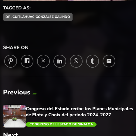
TAGGED AS:
DR. CUITLÁHUAC GONZÁLEZ GALINDO
SHARE ON
email
Previous
Congreso del Estado recibe los Planes Municipales
de Elota y Choix del periodo 2024-2027
CONGRESO DEL ESTADO DE SINALOA
Next