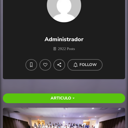
Administrador
2922 Posts
FOLLOW
ARTICULO
arrow_drop_down