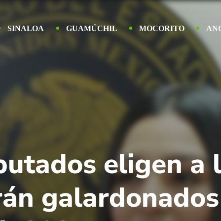
SINALOA
GUAMÚCHIL
MOCORITO
AN
utados eligen a l
rán galardonados