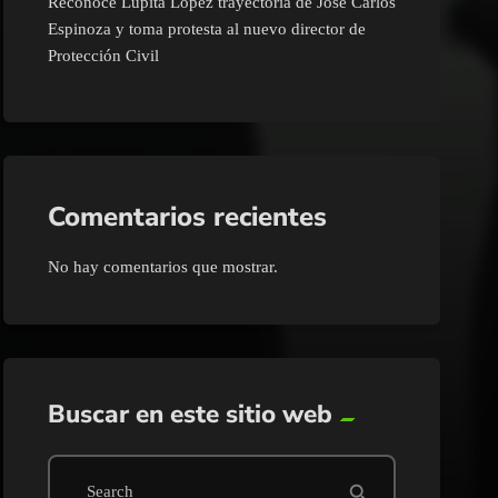
Reconoce Lupita López trayectoria de José Carlos
Espinoza y toma protesta al nuevo director de
Protección Civil
Comentarios recientes
No hay comentarios que mostrar.
Buscar en este sitio web
search
Search