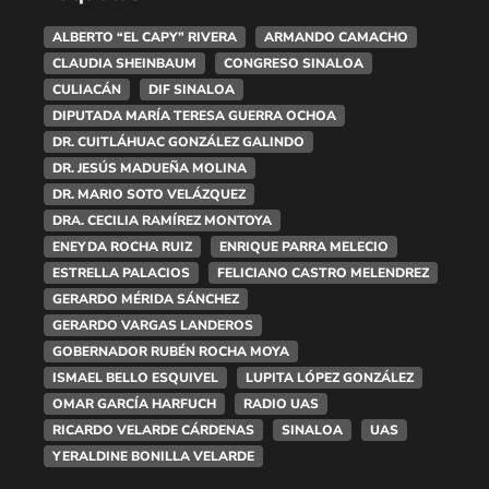
ALBERTO “EL CAPY” RIVERA
ARMANDO CAMACHO
CLAUDIA SHEINBAUM
CONGRESO SINALOA
CULIACÁN
DIF SINALOA
DIPUTADA MARÍA TERESA GUERRA OCHOA
DR. CUITLÁHUAC GONZÁLEZ GALINDO
DR. JESÚS MADUEÑA MOLINA
DR. MARIO SOTO VELÁZQUEZ
DRA. CECILIA RAMÍREZ MONTOYA
ENEYDA ROCHA RUIZ
ENRIQUE PARRA MELECIO
ESTRELLA PALACIOS
FELICIANO CASTRO MELENDREZ
GERARDO MÉRIDA SÁNCHEZ
GERARDO VARGAS LANDEROS
GOBERNADOR RUBÉN ROCHA MOYA
ISMAEL BELLO ESQUIVEL
LUPITA LÓPEZ GONZÁLEZ
OMAR GARCÍA HARFUCH
RADIO UAS
RICARDO VELARDE CÁRDENAS
SINALOA
UAS
YERALDINE BONILLA VELARDE