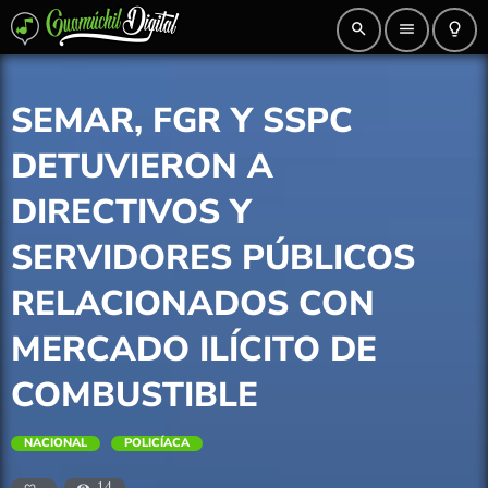
search
menu
lightbulb_outline
SEMAR, FGR Y SSPC
DETUVIERON A
DIRECTIVOS Y
SERVIDORES PÚBLICOS
RELACIONADOS CON
MERCADO ILÍCITO DE
COMBUSTIBLE
NACIONAL
POLICÍACA
14