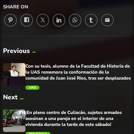
SHARE ON
email
Previous
Con su tesis, alumno de la Facultad de Historia de
la UAS rememora la conformación de la
comunidad de Juan José Ríos, tras ser desplazados
UAS
Next
trending_flat
¡En pleno centro de Culiacán, sujetos armados
asesinan a una pareja en el interior de una
vivienda durante la tarde de este sábado!
POLICÍACA