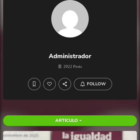
Administrador
2922 Posts
FOLLOW
ARTICULO
arrow_drop_down