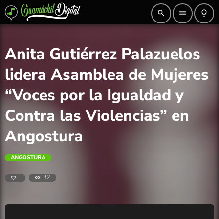
search
menu
lightbulb_outline
Anita Gutiérrez Palazuelos
lidera Asamblea de Mujeres
“Voces por la Igualdad y
Contra las Violencias” en
Angostura
ANGOSTURA
32