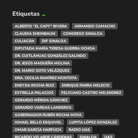
Etiquetas
ALBERTO “EL CAPY” RIVERA
ARMANDO CAMACHO
CLAUDIA SHEINBAUM
CONGRESO SINALOA
CULIACÁN
DIF SINALOA
DIPUTADA MARÍA TERESA GUERRA OCHOA
DR. CUITLÁHUAC GONZÁLEZ GALINDO
DR. JESÚS MADUEÑA MOLINA
DR. MARIO SOTO VELÁZQUEZ
DRA. CECILIA RAMÍREZ MONTOYA
ENEYDA ROCHA RUIZ
ENRIQUE PARRA MELECIO
ESTRELLA PALACIOS
FELICIANO CASTRO MELENDREZ
GERARDO MÉRIDA SÁNCHEZ
GERARDO VARGAS LANDEROS
GOBERNADOR RUBÉN ROCHA MOYA
ISMAEL BELLO ESQUIVEL
LUPITA LÓPEZ GONZÁLEZ
OMAR GARCÍA HARFUCH
RADIO UAS
RICARDO VELARDE CÁRDENAS
SINALOA
UAS