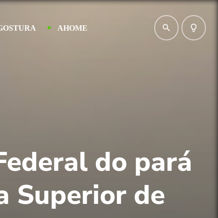
search
lightbulb_outline
GOSTURA
AHOME
Federal do pará
a Superior de