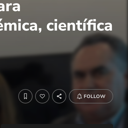
ara
mica, científica
FOLLOW