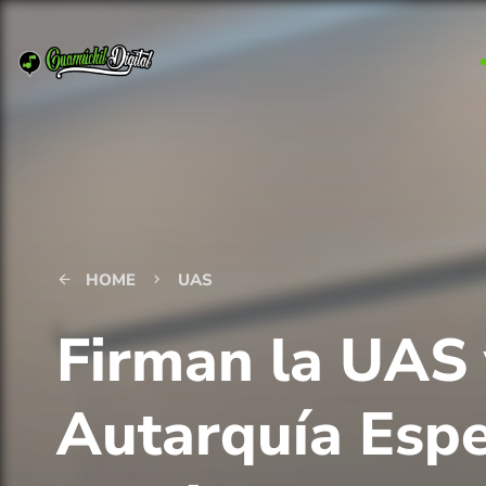
HOME
UAS
arrow_back
keyboard_arrow_right
Firman la UAS 
Autarquía Espe