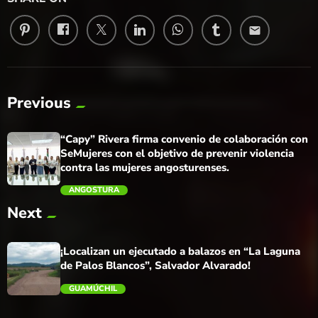
email
Previous
“Capy” Rivera firma convenio de colaboración con
SeMujeres con el objetivo de prevenir violencia
contra las mujeres angosturenses.
ANGOSTURA
Next
trending_flat
¡Localizan un ejecutado a balazos en “La Laguna
de Palos Blancos”, Salvador Alvarado!
GUAMÚCHIL