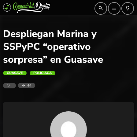
search
menu
lightbulb_outline
Despliegan Marina y
SSPyPC “operativo
sorpresa” en Guasave
GUASAVE
POLICÍACA
44