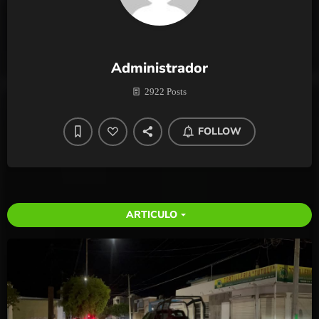
Administrador
2922 Posts
FOLLOW
ARTICULO
arrow_drop_down