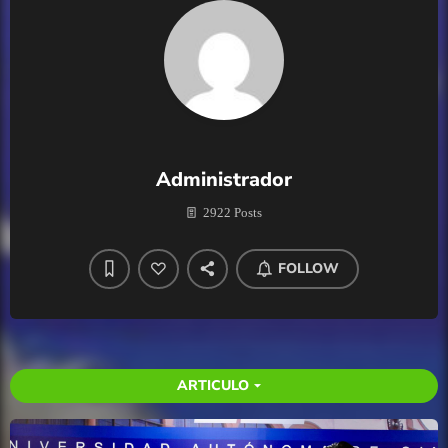
Administrador
2922 Posts
FOLLOW
ARTICULO
arrow_drop_down