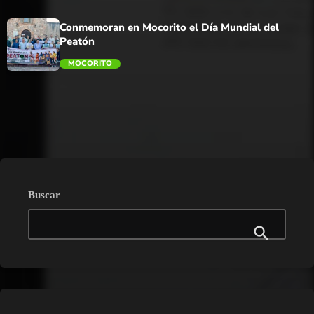
trending_flat
Conmemoran en Mocorito el Día Mundial del
Peatón
MOCORITO
trending_flat
Buscar