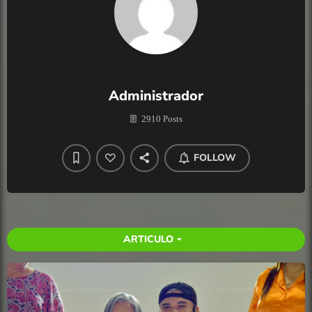
Administrador
2910 Posts
FOLLOW
ARTICULO
arrow_drop_down