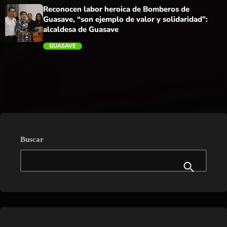
trending_flat
Reconocen labor heroica de Bomberos de
Guasave, “son ejemplo de valor y solidaridad”:
alcaldesa de Guasave
GUASAVE
trending_flat
Buscar