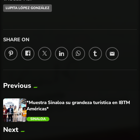
LUPITA LÓPEZ GONZÁLEZ
SHARE ON
email
Previous
*Muestra Sinaloa su grandeza turística en IBTM
Américas*
SINALOA
Next