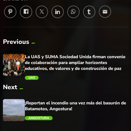
email
Previous
La UAS y SUMA Sociedad Unida firman convenio
de colaboración para ampliar horizontes
educativos, de valores y de construcción de paz
UAS
Next
trending_flat
¡Reportan el incendio una vez más del basurón de
Batamotos, Angostura!
ANGOSTURA