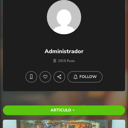
Administrador
2916 Posts
FOLLOW
ARTICULO
arrow_drop_down