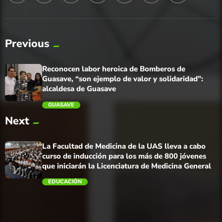
Previous
Reconocen labor heroica de Bomberos de
Guasave, “son ejemplo de valor y solidaridad”:
alcaldesa de Guasave
GUASAVE
Next
trending_flat
La Facultad de Medicina de la UAS lleva a cabo
curso de inducción para los más de 800 jóvenes
que iniciarán la Licenciatura de Medicina General
EDUCACIÓN
trending_flat