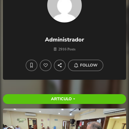
Administrador
2916 Posts
FOLLOW
ARTICULO
arrow_drop_down