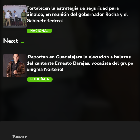
Fortalecen la estrategia de seguridad para
Sinaloa, en reunión del gobernador Rocha y el
Gabinete federal
NACIONAL
Next
trending_flat
¡Reportan en Guadalajara la ejecución a balazos
del cantante Ernesto Barajas, vocalista del grupo
Enigma Norteño!
POLICÍACA
trending_flat
Buscar