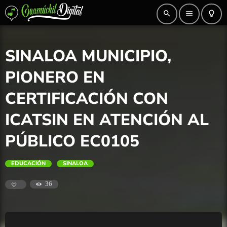
search
menu
lightbulb_outline
SINALOA MUNICIPIO,
PIONERO EN
CERTIFICACIÓN CON
ICATSIN EN ATENCIÓN AL
PÚBLICO EC0105
EDUCACIÓN
SINALOA
36