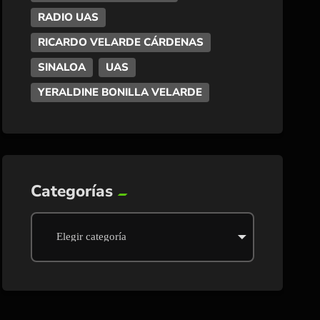
RADIO UAS
RICARDO VELARDE CÁRDENAS
SINALOA
UAS
YERALDINE BONILLA VELARDE
Categorías