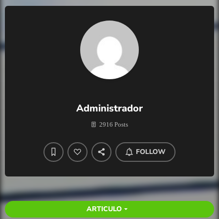
Administrador
2916 Posts
FOLLOW
ARTICULO
arrow_drop_down