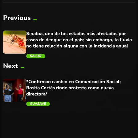
Previous
Sinaloa, uno de los estados más afectados por
casos de dengue en el país; sin embargo, la lluvia
no tiene relación alguna con la incidencia anual
SALUD
Next
trending_flat
*Confirman cambio en Comunicación Social;
Rosita Cortés rinde protesta como nueva
directora*
GUASAVE
trending_flat