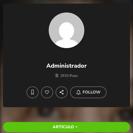
Administrador
2910 Posts
FOLLOW
ARTICULO
arrow_drop_down