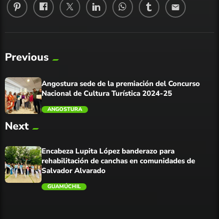
email
Previous
Angostura sede de la premiación del Concurso
Nacional de Cultura Turística 2024-25
ANGOSTURA
Next
trending_flat
Encabeza Lupita López banderazo para
rehabilitación de canchas en comunidades de
Salvador Alvarado
GUAMÚCHIL
trending_flat